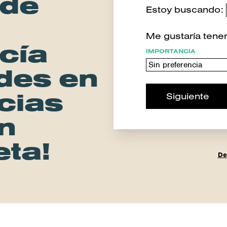
ede
Estoy buscando:
Me gustaría tener
cía
IMPORTANCIA
des en
cias
Siguiente
n
eta!
De