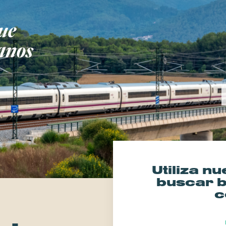
que
anos
Utiliza n
buscar b
c