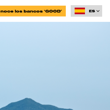
noce los bancos ‘GOOD’
ES