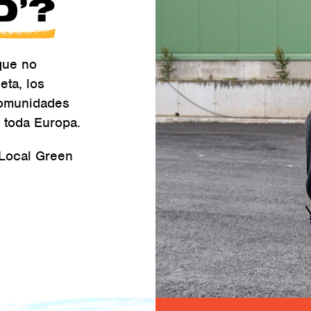
D’?
que no
eta, los
comunidades
 toda Europa.
 Local Green