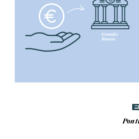
E
Pon t