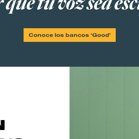
 que tu voz sea e
Conoce los bancos ‘Good’
N