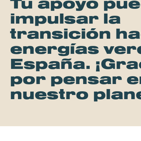
Tu apoyo pu
impulsar la
transición ha
energías ver
España. ¡Gra
por pensar e
nuestro plan