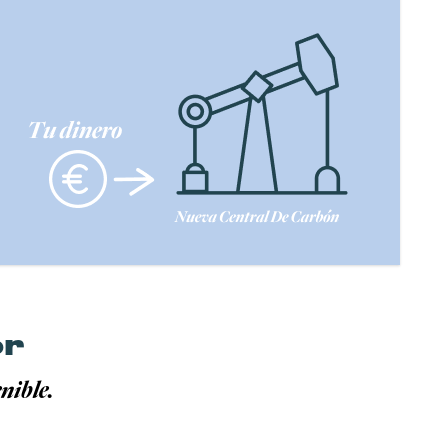
or
nible.