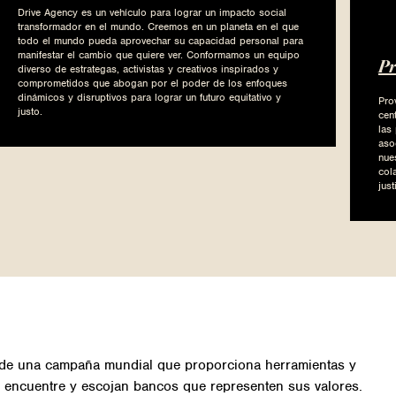
Drive Agency es un vehículo para lograr un impacto social
transformador en el mundo. Creemos en un planeta en el que
todo el mundo pueda aprovechar su capacidad personal para
manifestar el cambio que quiere ver. Conformamos un equipo
Pr
diverso de estrategas, activistas y creativos inspirados y
comprometidos que abogan por el poder de los enfoques
dinámicos y disruptivos para lograr un futuro equitativo y
Pro
justo.
cen
las
aso
nue
col
just
de una campaña mundial que proporciona herramientas y
 encuentre y escojan bancos que representen sus valores.