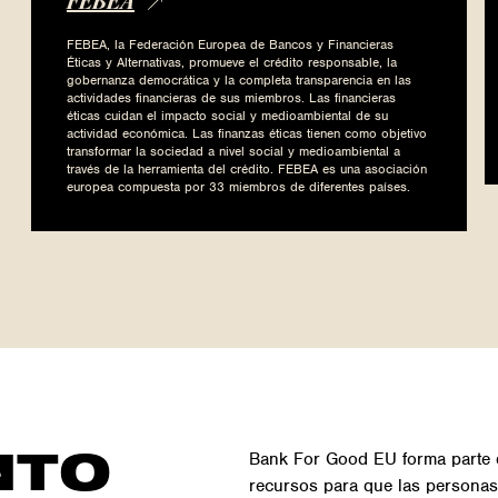
FEBEA
FEBEA, la Federación Europea de Bancos y Financieras
Éticas y Alternativas, promueve el crédito responsable, la
gobernanza democrática y la completa transparencia en las
actividades financieras de sus miembros. Las financieras
éticas cuidan el impacto social y medioambiental de su
actividad económica. Las finanzas éticas tienen como objetivo
transformar la sociedad a nivel social y medioambiental a
través de la herramienta del crédito. FEBEA es una asociación
europea compuesta por 33 miembros de diferentes países.
NTO
Bank For Good EU forma parte 
recursos para que las personas