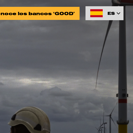
noce los bancos ‘GOOD’
ES